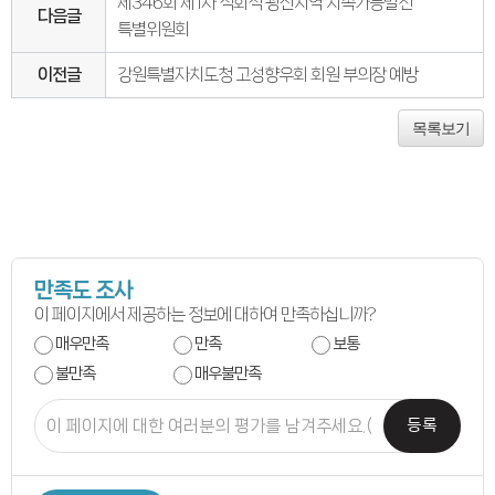
연간회기일정
제346회 제1차 석회석 광산지역 지속가능발전
다음글
입법정보
특별위원회
입법예고안
입법정보
이전글
강원특별자치도청 고성향우회 회원 부의장 예방
도의회 입법활동
입법평가 결과
행정정보공개
목록보기
업무추진비
의원겸직현황
의원별 출석현황
의원역량강화
의정비심의
반부패·청렴
청렴서약서
청렴결의
의정활동
만족도 조사
의정활동사진
이 페이지에서 제공하는 정보에 대하여 만족하십니까?
의정활동사진
의회사료실
매우만족
만족
보통
의정활동영상
불만족
매우불만족
언론보도
행정사무감사
행정사무감사계획
등록
행정사무감사결과
의안정보
의안검색
의안통계