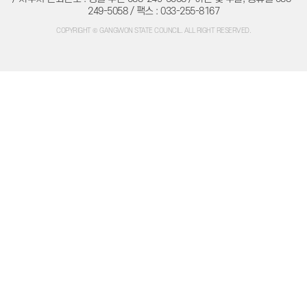
주민조례청구
249-5058 / 팩스 : 033-255-8167
방청/견학
방청/견학 안내
COPYRIGHT © GANGWON STATE COUNCIL. ALL RIGHT RESERVED.
방청신청
방청확인
인터넷견학신청
자료실
의회간행물
의정백서
예결산자료
예결산자료
재정동향
입법자료
정책레터
정책연구보고서
학술연구용역
법규정보
자치법규
의회법규
의회규정
공무국외출장
의회용어사전
의회관련서식
정보공개
의회 운영
의회 회기
의정비 심의위원회