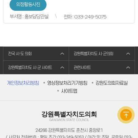
의원별처리현황
의정활동사진
의원연구회
의원연구회
부서명 : 홍보담당관실
전화 : 033-249-5075
연구용역 결과보고서
연구회 활동 결과
회의록
전자회의록
최근회의록
회기별 검색
회의별 검색
전국 시·도 의회
강원특별자치도 시·군의회
상세검색
서면질문
도정질문
강원특별자치도 시·군 사이트
관련사이트
5분자유발언
영상회의록
본회의
개인정보처리방침
영상정보처리기기방침
강원도의회자료실
상임위원회
사이트맵
특별위원회
도정질문
5분자유발언
도민광장
강원특별자치도의회
자유게시판
청원/진정
GANGWON STATE COUNCIL
청원 안내
진정민원 안내
24266 강원특별자치도 춘천시 중앙로1
진정민원 접수
/ 사무처 전화번호 : 평일 주간 033-249-5053 / 야간 및 주말, 공휴일 033-