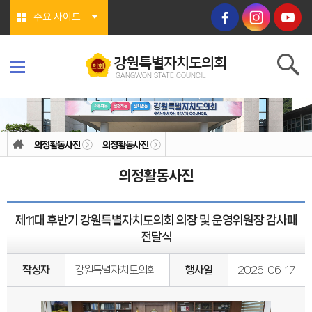
본문바로가기
주요 사이트
강원특별자치도의회
GANGWON STATE COUNCIL
강원특별자치도의회
GANGWON STATE COUNCIL
의회소개
의회연혁
의정활동사진
의정활동사진
의회상징물
의회구성
의정활동사진
도의회 구성
위원회소개
의회기능
의회지위
제11대 후반기 강원특별자치도의회 의장 및 운영위원장 감사패
권한
회기/집회
전달식
의안심의 절차
예산/결산
행정사무감사/조사
작성자
강원특별자치도의회
행사일
2026-06-17
의회안내
의회사무처
청사안내