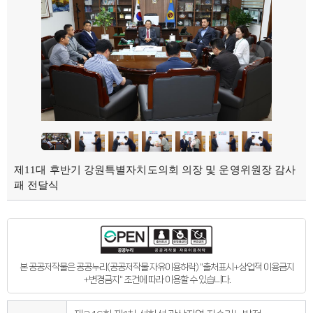
의회오시는길
의회홍보물
의정홍보영상
의원소개
의장인사말
의장인사말
의장연설문
의장단
현역의원
인명별
정당별
지역구 및 비례대표
역대의장단
역대의원
제11대 후반기 강원특별자치도의회 의장 및 운영위원장 감사
의원윤리강령
의회소식
패 전달식
의회소식
강원의정
강원의정 구독신청
보도자료
공지사항
채용정보
의사일정
본 공공저작물은 공공누리(공공저작물 자유이용허락) "출처표시+상업적 이용금지
주요일정
+변경금지" 조건에 따라 이용할 수 있습니다.
다음회기예고
회기별일정