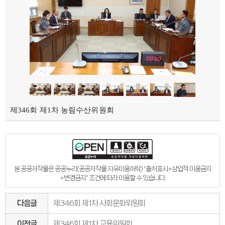
의회오시는길
의회홍보물
의정홍보영상
의원소개
의장인사말
의장인사말
의장연설문
의장단
현역의원
인명별
정당별
지역구 및 비례대표
역대의장단
제346회 제1차 농림수산위원회
역대의원
의원윤리강령
의회소식
의회소식
강원의정
강원의정 구독신청
보도자료
본 공공저작물은 공공누리(공공저작물 자유이용허락) "출처표시+상업적 이용금지
공지사항
+변경금지" 조건에 따라 이용할 수 있습니다.
채용정보
의사일정
주요일정
다음글
제346회 제1차 사회문화위원회
다음회기예고
회기별일정
이전글
제346회 제1차 교육위원회