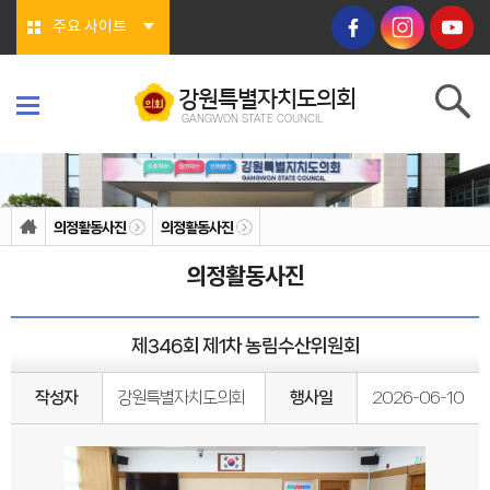
본문바로가기
주요 사이트
강원특별자치도의회
GANGWON STATE COUNCIL
강원특별자치도의회
GANGWON STATE COUNCIL
의회소개
의회연혁
의정활동사진
의정활동사진
의회상징물
의회구성
의정활동사진
도의회 구성
위원회소개
의회기능
의회지위
제346회 제1차 농림수산위원회
권한
회기/집회
의안심의 절차
작성자
강원특별자치도의회
행사일
2026-06-10
예산/결산
행정사무감사/조사
의회안내
의회사무처
청사안내