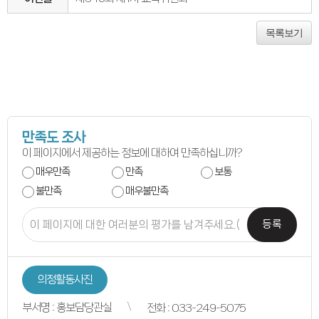
연간회기일정
입법정보
입법예고안
목록보기
입법정보
도의회 입법활동
입법평가 결과
행정정보공개
업무추진비
의원겸직현황
의원별 출석현황
의원역량강화
의정비심의
만족도 조사
반부패·청렴
이 페이지에서 제공하는 정보에 대하여 만족하십니까?
청렴서약서
청렴결의
매우만족
만족
보통
의정활동
불만족
매우불만족
의정활동사진
의정활동사진
의회사료실
등록
의정활동영상
언론보도
행정사무감사
행정사무감사계획
행정사무감사결과
의정활동사진
의안정보
의안검색
부서명 : 홍보담당관실
전화 : 033-249-5075
의안통계