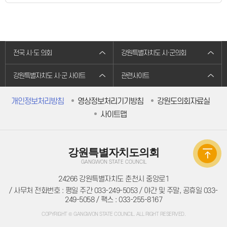
의원별처리현황
의원연구회
의원연구회
연구용역 결과보고서
연구회 활동 결과
회의록
전국 시·도 의회
강원특별자치도 시·군의회
전자회의록
최근회의록
회기별 검색
강원특별자치도 시·군 사이트
관련사이트
회의별 검색
상세검색
서면질문
개인정보처리방침
영상정보처리기기방침
강원도의회자료실
도정질문
사이트맵
5분자유발언
영상회의록
본회의
상임위원회
강원특별자치도의회
특별위원회
도정질문
GANGWON STATE COUNCIL
5분자유발언
도민광장
24266 강원특별자치도 춘천시 중앙로1
자유게시판
/ 사무처 전화번호 : 평일 주간 033-249-5053 / 야간 및 주말, 공휴일 033-
청원/진정
249-5058 / 팩스 : 033-255-8167
청원 안내
진정민원 안내
COPYRIGHT © GANGWON STATE COUNCIL. ALL RIGHT RESERVED.
진정민원 접수