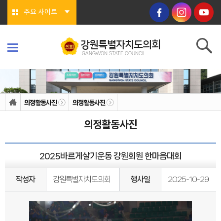
본문바로가기
주요 사이트
강원특별자치도의회
GANGWON STATE COUNCIL
강원특별자치도의회
GANGWON STATE COUNCIL
의회소개
의회연혁
의정활동사진
의정활동사진
의회상징물
의회구성
의정활동사진
도의회 구성
위원회소개
의회기능
의회지위
2025바르게살기운동 강원회원 한마음대회
권한
회기/집회
의안심의 절차
작성자
강원특별자치도의회
행사일
2025-10-29
예산/결산
행정사무감사/조사
의회안내
의회사무처
청사안내