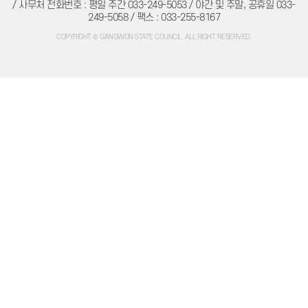
주민조례청구
/ 사무처 전화번호 : 평일 주간 033-249-5053 / 야간 및 주말, 공휴일 033-
방청/견학
249-5058 / 팩스 : 033-255-8167
방청/견학 안내
방청신청
COPYRIGHT © GANGWON STATE COUNCIL. ALL RIGHT RESERVED.
방청확인
인터넷견학신청
자료실
의회간행물
의정백서
예결산자료
예결산자료
재정동향
입법자료
정책레터
정책연구보고서
학술연구용역
법규정보
자치법규
의회법규
의회규정
공무국외출장
의회용어사전
의회관련서식
정보공개
의회 운영
의회 회기
의정비 심의위원회