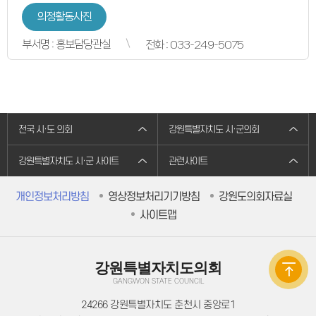
의원별처리현황
의정활동사진
의원연구회
의원연구회
연구용역 결과보고서
부서명 : 홍보담당관실
전화 : 033-249-5075
연구회 활동 결과
회의록
전자회의록
최근회의록
회기별 검색
회의별 검색
상세검색
전국 시·도 의회
강원특별자치도 시·군의회
서면질문
도정질문
강원특별자치도 시·군 사이트
관련사이트
5분자유발언
영상회의록
본회의
개인정보처리방침
영상정보처리기기방침
강원도의회자료실
상임위원회
특별위원회
사이트맵
도정질문
5분자유발언
도민광장
자유게시판
강원특별자치도의회
청원/진정
GANGWON STATE COUNCIL
청원 안내
진정민원 안내
24266 강원특별자치도 춘천시 중앙로1
진정민원 접수