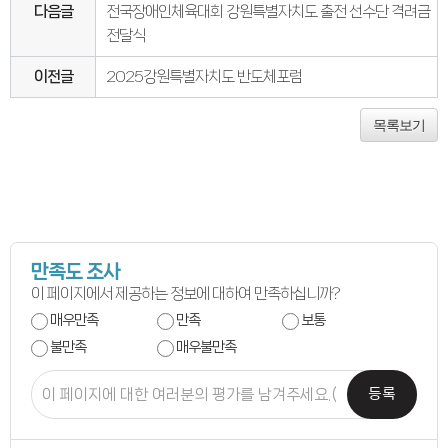
연간회기일정
다음글
전국장애인체육대회 강원특별자치도 출전 선수단 격려금
입법정보
입법예고안
전달식
입법정보
도의회 입법활동
이전글
2025강원특별자치도 반도체포럼
입법평가 결과
행정정보공개
업무추진비
목록보기
의원겸직현황
의원별 출석현황
의원역량강화
의정비심의
반부패·청렴
청렴서약서
청렴결의
의정활동
만족도 조사
의정활동사진
의정활동사진
이 페이지에서 제공하는 정보에 대하여 만족하십니까?
의회사료실
매우만족
만족
보통
의정활동영상
언론보도
불만족
매우불만족
행정사무감사
행정사무감사계획
행정사무감사결과
등록
의안정보
의안검색
의안통계