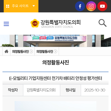
본문바로가기
주요 사이트
강원특별자치도의회
GANGWON STATE COUNCIL
강원특별자치도의회
GANGWON STATE COUNCIL
의회소개
의회연혁
의정활동사진
의정활동사진
의회상징물
의회구성
의정활동사진
도의회 구성
위원회소개
의회기능
의회지위
E-모빌리티 기업지원센터 전기차 배터리 안정성 평가센터
권한
회기/집회
의안심의 절차
작성자
강원특별자치도의회
행사일
2025-10-30
예산/결산
행정사무감사/조사
의회안내
의회사무처
청사안내