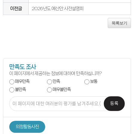
연간회기일정
입법정보
이전글
2026년도 예산안 사전설명회
입법예고안
입법정보
도의회 입법활동
목록보기
입법평가 결과
행정정보공개
업무추진비
의원겸직현황
의원별 출석현황
의원역량강화
의정비심의
반부패·청렴
청렴서약서
만족도 조사
청렴결의
이 페이지에서 제공하는 정보에 대하여 만족하십니까?
의정활동
의정활동사진
매우만족
만족
보통
의정활동사진
불만족
매우불만족
의회사료실
의정활동영상
언론보도
등록
행정사무감사
행정사무감사계획
행정사무감사결과
의안정보
의정활동사진
의안검색
의안통계