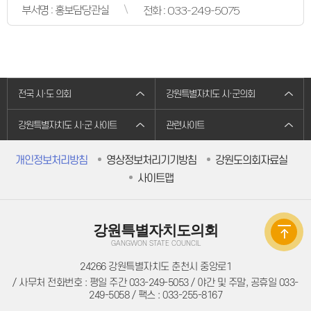
의원별처리현황
부서명 : 홍보담당관실
전화 : 033-249-5075
의원연구회
의원연구회
연구용역 결과보고서
연구회 활동 결과
회의록
전자회의록
최근회의록
전국 시·도 의회
강원특별자치도 시·군의회
회기별 검색
회의별 검색
상세검색
강원특별자치도 시·군 사이트
관련사이트
서면질문
도정질문
개인정보처리방침
영상정보처리기기방침
강원도의회자료실
5분자유발언
영상회의록
사이트맵
본회의
상임위원회
특별위원회
도정질문
강원특별자치도의회
5분자유발언
도민광장
GANGWON STATE COUNCIL
자유게시판
24266 강원특별자치도 춘천시 중앙로1
청원/진정
청원 안내
/ 사무처 전화번호 : 평일 주간 033-249-5053 / 야간 및 주말, 공휴일 033-
진정민원 안내
249-5058 / 팩스 : 033-255-8167
진정민원 접수