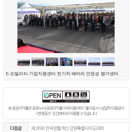
의회오시는길
의회홍보물
의정홍보영상
의원소개
의장인사말
의장인사말
의장연설문
의장단
현역의원
인명별
정당별
지역구 및 비례대표
역대의장단
역대의원
의원윤리강령
E-모빌리티 기업지원센터 전기차 배터리 안정성 평가센터
의회소식
의회소식
강원의정
강원의정 구독신청
보도자료
공지사항
채용정보
본 공공저작물은 공공누리(공공저작물 자유이용허락) "출처표시+상업적 이용금지
의사일정
+변경금지" 조건에 따라 이용할 수 있습니다.
주요일정
다음회기예고
회기별일정
다음글
제28회 한국생활개선 강원특별자치도대회