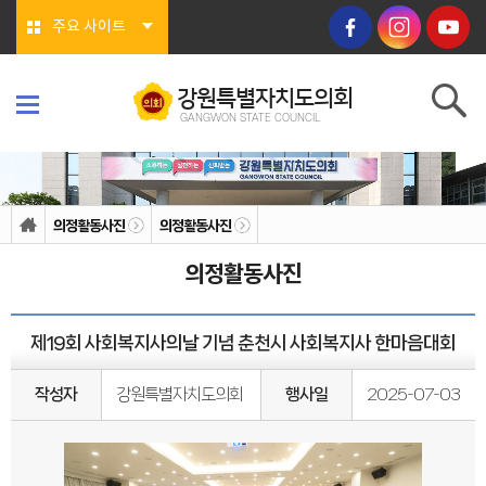
본문바로가기
주요 사이트
강원특별자치도의회
GANGWON STATE COUNCIL
강원특별자치도의회
GANGWON STATE COUNCIL
의회소개
의회연혁
의정활동사진
의정활동사진
의회상징물
의회구성
의정활동사진
도의회 구성
위원회소개
의회기능
의회지위
제19회 사회복지사의날 기념 춘천시 사회복지사 한마음대회
권한
회기/집회
의안심의 절차
작성자
강원특별자치도의회
행사일
2025-07-03
예산/결산
행정사무감사/조사
의회안내
의회사무처
청사안내