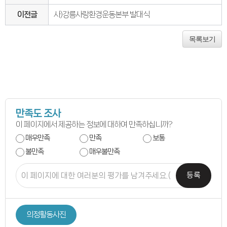
연간회기일정
입법정보
이전글
사)강릉사랑환경운동본부 발대식
입법예고안
입법정보
도의회 입법활동
목록보기
입법평가 결과
행정정보공개
업무추진비
의원겸직현황
의원별 출석현황
의원역량강화
의정비심의
반부패·청렴
청렴서약서
만족도 조사
청렴결의
이 페이지에서 제공하는 정보에 대하여 만족하십니까?
의정활동
의정활동사진
매우만족
만족
보통
의정활동사진
불만족
매우불만족
의회사료실
의정활동영상
언론보도
등록
행정사무감사
행정사무감사계획
행정사무감사결과
의안정보
의정활동사진
의안검색
의안통계