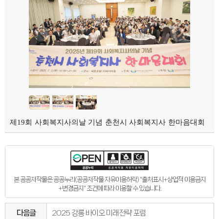
의회오시는길
의회홍보물
의정홍보영상
의원소개
의장인사말
의장인사말
의장연설문
의장단
현역의원
인명별
정당별
지역구 및 비례대표
역대의장단
역대의원
의원윤리강령
제19회 사회복지사의날 기념 춘천시 사회복지사 한마음대회
의회소식
의회소식
강원의정
강원의정 구독신청
보도자료
공지사항
채용정보
본 공공저작물은 공공누리(공공저작물 자유이용허락) "출처표시+상업적 이용금지
의사일정
+변경금지" 조건에 따라 이용할 수 있습니다.
주요일정
다음회기예고
회기별일정
다음글
2025 강릉 바이오 미래전략 포럼