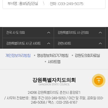
의원별처리현황
부서명 : 홍보담당관실
전화 : 033-249-5075
의원연구회
의원연구회
연구용역 결과보고서
연구회 활동 결과
회의록
전자회의록
최근회의록
전국 시·도 의회
강원특별자치도 시·군의회
회기별 검색
회의별 검색
상세검색
강원특별자치도 시·군 사이트
관련사이트
서면질문
도정질문
개인정보처리방침
영상정보처리기기방침
강원도의회자료실
5분자유발언
영상회의록
사이트맵
본회의
상임위원회
특별위원회
도정질문
강원특별자치도의회
5분자유발언
도민광장
GANGWON STATE COUNCIL
자유게시판
24266 강원특별자치도 춘천시 중앙로1
청원/진정
청원 안내
/ 사무처 전화번호 : 평일 주간 033-249-5053 / 야간 및 주말, 공휴일 033-
진정민원 안내
249-5058 / 팩스 : 033-255-8167
진정민원 접수