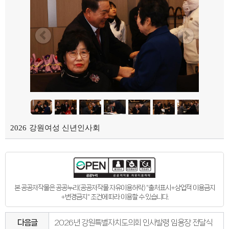
의회오시는길
의회홍보물
의정홍보영상
의원소개
의장인사말
의장인사말
의장연설문
의장단
현역의원
인명별
정당별
지역구 및 비례대표
역대의장단
역대의원
의원윤리강령
2026 강원여성 신년인사회
의회소식
의회소식
강원의정
강원의정 구독신청
보도자료
공지사항
채용정보
본 공공저작물은 공공누리(공공저작물 자유이용허락) "출처표시+상업적 이용금지
의사일정
+변경금지" 조건에 따라 이용할 수 있습니다.
주요일정
다음회기예고
회기별일정
다음글
2026년 강원특별자치도의회 인사발령 임용장 전달식