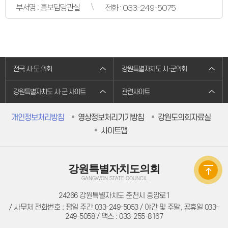
의원별처리현황
부서명 : 홍보담당관실
전화 : 033-249-5075
의원연구회
의원연구회
연구용역 결과보고서
연구회 활동 결과
회의록
전자회의록
최근회의록
전국 시·도 의회
강원특별자치도 시·군의회
회기별 검색
회의별 검색
상세검색
강원특별자치도 시·군 사이트
관련사이트
서면질문
도정질문
개인정보처리방침
영상정보처리기기방침
강원도의회자료실
5분자유발언
영상회의록
사이트맵
본회의
상임위원회
특별위원회
도정질문
강원특별자치도의회
5분자유발언
도민광장
GANGWON STATE COUNCIL
자유게시판
24266 강원특별자치도 춘천시 중앙로1
청원/진정
청원 안내
/ 사무처 전화번호 : 평일 주간 033-249-5053 / 야간 및 주말, 공휴일 033-
진정민원 안내
249-5058 / 팩스 : 033-255-8167
진정민원 접수