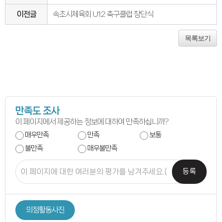
연간회기일정
입법정보
이전글
속초시체육회 U12 축구클럽 창단식
입법예고안
입법정보
도의회 입법활동
목록보기
입법평가 결과
행정정보공개
업무추진비
의원겸직현황
의원별 출석현황
의원역량강화
의정비심의
반부패·청렴
청렴서약서
만족도 조사
청렴결의
이 페이지에서 제공하는 정보에 대하여 만족하십니까?
의정활동
의정활동사진
매우만족
만족
보통
의정활동사진
불만족
매우불만족
의회사료실
의정활동영상
언론보도
등록
행정사무감사
행정사무감사계획
행정사무감사결과
의안정보
의정활동사진
의안검색
의안통계