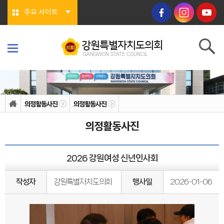
본문바로가기
주요 사이트
강원특별자치도의회
GANGWON STATE COUNCIL
강원특별자치도의회
GANGWON STATE COUNCIL
의회소개
의회연혁
의정활동사진
의정활동사진
의회상징물
의회구성
의정활동사진
도의회 구성
위원회소개
의회기능
의회지위
2026 강원여성 신년인사회
권한
회기/집회
의안심의 절차
작성자
강원특별자치도의회
행사일
2026-01-06
예산/결산
행정사무감사/조사
의회안내
의회사무처
청사안내