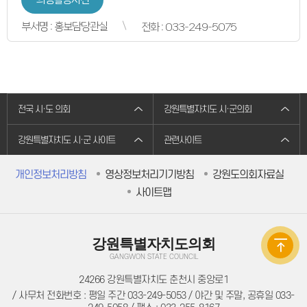
의원별처리현황
의원연구회
부서명 : 홍보담당관실
전화 : 033-249-5075
의원연구회
연구용역 결과보고서
연구회 활동 결과
회의록
전자회의록
최근회의록
회기별 검색
전국 시·도 의회
강원특별자치도 시·군의회
회의별 검색
상세검색
서면질문
강원특별자치도 시·군 사이트
관련사이트
도정질문
5분자유발언
영상회의록
개인정보처리방침
영상정보처리기기방침
강원도의회자료실
본회의
사이트맵
상임위원회
특별위원회
도정질문
5분자유발언
도민광장
강원특별자치도의회
자유게시판
GANGWON STATE COUNCIL
청원/진정
청원 안내
24266 강원특별자치도 춘천시 중앙로1
진정민원 안내
/ 사무처 전화번호 : 평일 주간 033-249-5053 / 야간 및 주말, 공휴일 033-
진정민원 접수