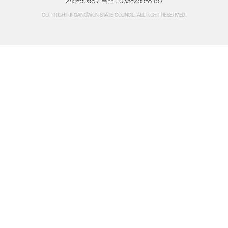
249-5058 / 팩스 : 033-255-8167
주민조례청구
방청/견학
COPYRIGHT © GANGWON STATE COUNCIL. ALL RIGHT RESERVED.
방청/견학 안내
방청신청
방청확인
인터넷견학신청
자료실
의회간행물
의정백서
예결산자료
예결산자료
재정동향
입법자료
정책레터
정책연구보고서
학술연구용역
법규정보
자치법규
의회법규
의회규정
공무국외출장
의회용어사전
의회관련서식
정보공개
의회 운영
의회 회기
의정비 심의위원회