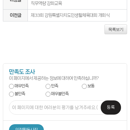
연간회기일정
직무역량 강화교육
입법정보
입법예고안
입법정보
이전글
제33회 강원특별자치도민생활체육대회 개회식
도의회 입법활동
입법평가 결과
목록보기
행정정보공개
업무추진비
의원겸직현황
의원별 출석현황
의원역량강화
의정비심의
반부패·청렴
청렴서약서
청렴결의
만족도 조사
의정활동
이 페이지에서 제공하는 정보에 대하여 만족하십니까?
의정활동사진
의정활동사진
매우만족
만족
보통
의회사료실
의정활동영상
불만족
매우불만족
언론보도
행정사무감사
등록
행정사무감사계획
행정사무감사결과
의안정보
의안검색
의안통계
의정활동사진