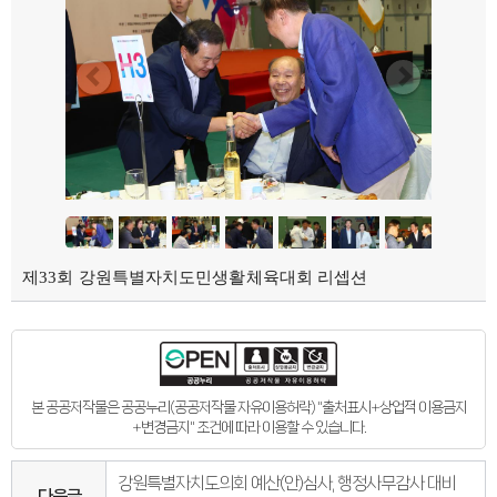
의회오시는길
의회홍보물
의정홍보영상
의원소개
의장인사말
의장인사말
의장연설문
의장단
현역의원
인명별
정당별
지역구 및 비례대표
역대의장단
역대의원
의원윤리강령
제33회 강원특별자치도민생활체육대회 리셉션
의회소식
의회소식
강원의정
강원의정 구독신청
보도자료
공지사항
채용정보
본 공공저작물은 공공누리(공공저작물 자유이용허락) "출처표시+상업적 이용금지
의사일정
+변경금지" 조건에 따라 이용할 수 있습니다.
주요일정
다음회기예고
회기별일정
강원특별자치도의회 예산(안)심사, 행정사무감사 대비
다음글