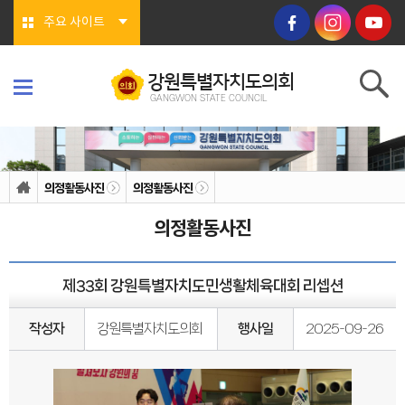
본문바로가기
주요 사이트
강원특별자치도의회
GANGWON STATE COUNCIL
강원특별자치도의회
GANGWON STATE COUNCIL
의회소개
의회연혁
의정활동사진
의정활동사진
의회상징물
의회구성
의정활동사진
도의회 구성
위원회소개
의회기능
의회지위
제33회 강원특별자치도민생활체육대회 리셉션
권한
회기/집회
의안심의 절차
작성자
강원특별자치도의회
행사일
2025-09-26
예산/결산
행정사무감사/조사
의회안내
의회사무처
청사안내