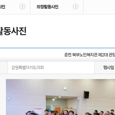
사진
의정활동사진
활동사진
춘천 북부노인복지관 제2대 관
강원특별자치도의회
행사일