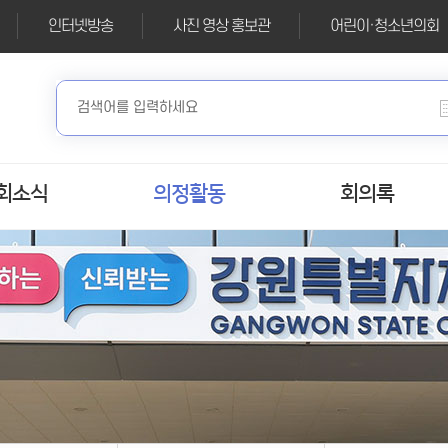
인터넷방송
사진 영상 홍보관
어린이·청소년의회
회소식
의정활동
회의록