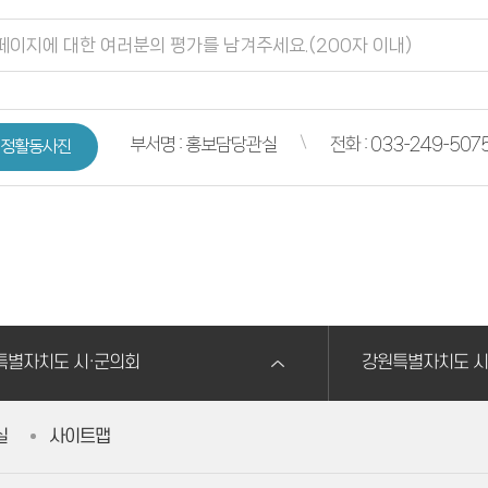
부서명 : 홍보담당관실
전화 : 033-249-507
정활동사진
특별자치도 시·군의회
강원특별자치도 시
실
사이트맵