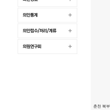
의안통계
의안접수/처리/계류
의원연구회
춘천 북부