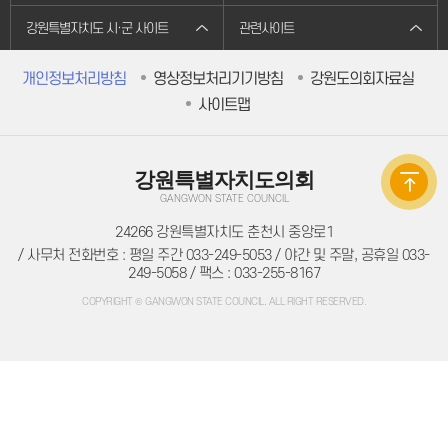
의원별처리현황
의원연구회
강원특별자치도 시·군 사이트
관련사이트
의원연구회
연구용역 결과보고서
개인정보처리방침
영상정보처리기기방침
강원도의회자료실
연구회 활동 결과
회의록
사이트맵
전자회의록
최근회의록
회기별 검색
회의별 검색
강원특별자치도의회
상세검색
서면질문
GANGWON STATE COUNCIL
도정질문
5분자유발언
24266 강원특별자치도 춘천시 중앙로1
영상회의록
/ 사무처 전화번호 : 평일 주간 033-249-5053 / 야간 및 주말, 공휴일 033-
본회의
249-5058 / 팩스 : 033-255-8167
상임위원회
특별위원회
COPYRIGHT © GANGWON STATE COUNCIL. ALL RIGHT RESERVED.
도정질문
5분자유발언
도민광장
자유게시판
청원/진정
청원 안내
진정민원 안내
진정민원 접수