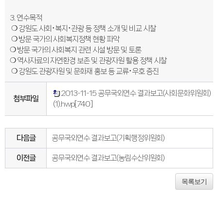
의회오시는길
의회홍보물
3. 연수목적
의정홍보영상
의원소개
❍ 강원도 사회･복지･관광 등 정책 소개 및 비교 시찰
의장인사말
❍ 방문 국가의 사회복지정책 현황 파악
의장인사말
❍ 방문 국가의 사회복지 관련 시설 방문 및 토론
의장연설문
❍ 역사자료의 자연환경 보존 및 관광자원 활용 정책 시찰
의장단
현역의원
❍ 강원도 관광자원 및 문화재 홍보 등 교류･우호 증진
인명별
정당별
2013-11-15 공무국외연수 결과보고(사회문화위원회)
지역구 및 비례대표
첨부파일
역대의장단
(1).hwp
[740]
역대의원
의원윤리강령
의회소식
의회소식
다음글
공무국외연수 결과보고(기획행정위원회)
강원의정
강원의정 구독신청
이전글
공무국외연수 결과보고(농림수산위원회)
보도자료
공지사항
채용정보
목록보기
의사일정
주요일정
다음회기예고
회기별일정