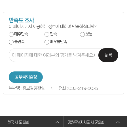
연간회기일정
입법정보
입법예고안
입법정보
도의회 입법활동
만족도 조사
입법평가 결과
이 페이지에서 제공하는 정보에 대하여 만족하십니까?
행정정보공개
업무추진비
매우만족
만족
보통
의원겸직현황
불만족
매우불만족
의원별 출석현황
의원역량강화
의정비심의
등록
반부패·청렴
청렴서약서
청렴결의
의정활동
공무국외출장
의정활동사진
의정활동사진
의회사료실
부서명 : 홍보담당관실
전화 : 033-249-5075
의정활동영상
언론보도
행정사무감사
행정사무감사계획
행정사무감사결과
의안정보
의안검색
전국 시·도 의회
강원특별자치도 시·군의회
의안통계