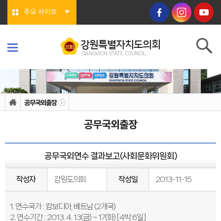
본문바로가기
주요 사이트
강원특별자치도의회
GANGWON STATE COUNCIL
강원특별자치도의회
GANGWON STATE COUNCIL
의회소개
의회연혁
공무국외출장
의회상징물
의회구성
공무국외출장
도의회 구성
위원회소개
의회기능
의회지위
공무국외연수 결과보고(사회문화위원회)
권한
회기/집회
의안심의 절차
작성자
강원도의회
작성일
2013-11-15
예산/결산
행정사무감사/조사
의회안내
1. 연수국가 : 캄보디아, 베트남 (2개국)
의회사무처
청사안내
2. 연수기간 : 2013. 4. 13(금) ~ 17(화) [4박 6일]