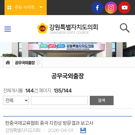
본문바로가기
주요 사이트
강원특별자치도의회
GANGWON STATE COUNCIL
강원특별자치도의회
GANGWON STATE COUNCIL
의회소개
의회연혁
공무국외출장
의회상징물
의회구성
공무국외출장
도의회 구성
위원회소개
의회기능
전체게시물 :
144
건, 페이지 :
135/144
의회지위
권한
회기/집회
의안심의 절차
예산/결산
행정사무감사/조사
의회안내
한중국제교류협회 중국 지린성 방문결과 보고서
의회사무처
강원특별자치도의회
2026-04-01
청사안내