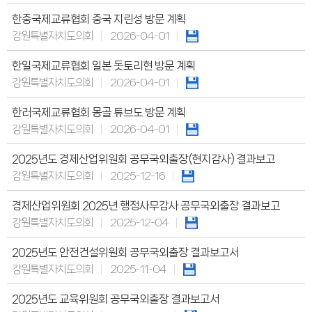
의회오시는길
의회홍보물
한중국제교류협회 중국 지린성 방문 계획
의정홍보영상
강원특별자치도의회
2026-04-01
의원소개
의장인사말
의장인사말
한일국제교류협회 일본 돗토리현 방문 계획
의장연설문
강원특별자치도의회
2026-04-01
의장단
현역의원
인명별
한러국제교류협회 몽골 튜브도 방문 계획
정당별
강원특별자치도의회
2026-04-01
지역구 및 비례대표
역대의장단
역대의원
2025년도 경제산업위원회 공무국외출장(현지감사) 결과보고
의원윤리강령
강원특별자치도의회
2025-12-16
의회소식
의회소식
경제산업위원회 2025년 행정사무감사 공무국외출장 결과보고
강원의정
강원의정 구독신청
강원특별자치도의회
2025-12-04
보도자료
공지사항
2025년도 안전건설위원회 공무국외출장 결과보고서
채용정보
의사일정
강원특별자치도의회
2025-11-04
주요일정
다음회기예고
2025년도 교육위원회 공무국외출장 결과보고서
회기별일정