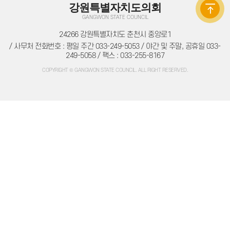
주민조례청구
강원특별자치도의회
방청/견학
GANGWON STATE COUNCIL
방청/견학 안내
방청신청
24266 강원특별자치도 춘천시 중앙로1
방청확인
/ 사무처 전화번호 : 평일 주간 033-249-5053 / 야간 및 주말, 공휴일 033-
인터넷견학신청
자료실
249-5058 / 팩스 : 033-255-8167
의회간행물
COPYRIGHT © GANGWON STATE COUNCIL. ALL RIGHT RESERVED.
의정백서
예결산자료
예결산자료
재정동향
입법자료
정책레터
정책연구보고서
학술연구용역
법규정보
자치법규
의회법규
의회규정
공무국외출장
의회용어사전
의회관련서식
정보공개
의회 운영
의회 회기
의정비 심의위원회