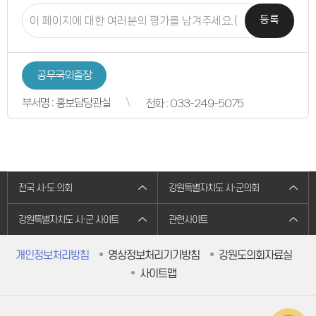
의원별처리현황
의원연구회
등록
의원연구회
연구용역 결과보고서
연구회 활동 결과
회의록
공무국외출장
전자회의록
최근회의록
부서명 : 홍보담당관실
전화 : 033-249-5075
회기별 검색
회의별 검색
상세검색
서면질문
도정질문
5분자유발언
영상회의록
본회의
전국 시·도 의회
강원특별자치도 시·군의회
상임위원회
특별위원회
강원특별자치도 시·군 사이트
관련사이트
도정질문
5분자유발언
도민광장
개인정보처리방침
영상정보처리기기방침
강원도의회자료실
자유게시판
청원/진정
사이트맵
청원 안내
진정민원 안내
진정민원 접수