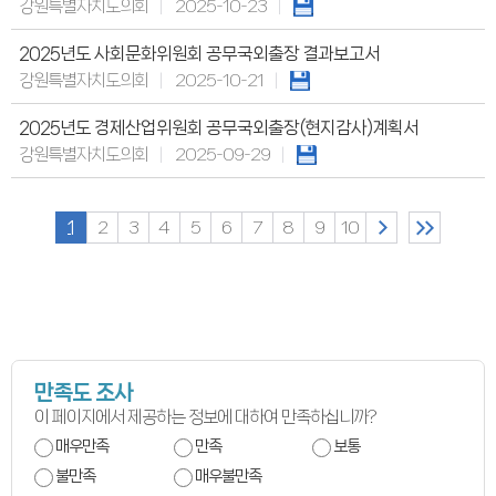
연간회기일정
강원특별자치도의회
2025-10-23
입법정보
입법예고안
2025년도 사회문화위원회 공무국외출장 결과보고서
입법정보
도의회 입법활동
강원특별자치도의회
2025-10-21
입법평가 결과
행정정보공개
2025년도 경제산업위원회 공무국외출장(현지감사)계획서
업무추진비
의원겸직현황
강원특별자치도의회
2025-09-29
의원별 출석현황
의원역량강화
의정비심의
반부패·청렴
1
2
3
4
5
6
7
8
9
10
청렴서약서
청렴결의
의정활동
의정활동사진
의정활동사진
의회사료실
의정활동영상
언론보도
만족도 조사
행정사무감사
행정사무감사계획
이 페이지에서 제공하는 정보에 대하여 만족하십니까?
행정사무감사결과
매우만족
만족
보통
의안정보
의안검색
불만족
매우불만족
의안통계