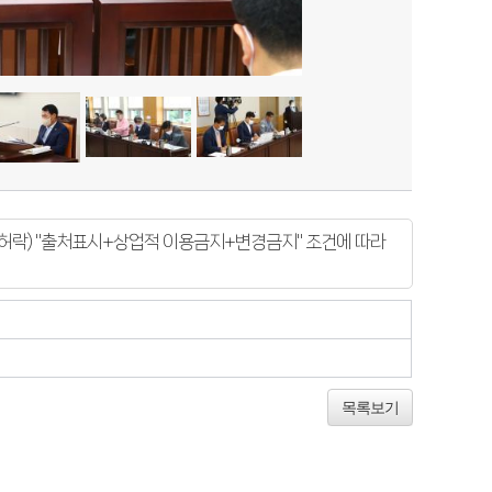
락) "출처표시+상업적 이용금지+변경금지" 조건에 따라
목록보기