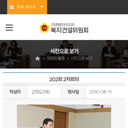
본문바로가기
주요 사이트
강원특별자치도의회
복지건설위원회
사진으로 보기
위원회 활동
사진으로 보기
202회 2차회의
작성자
강원도의회
행사일
2010-06-11