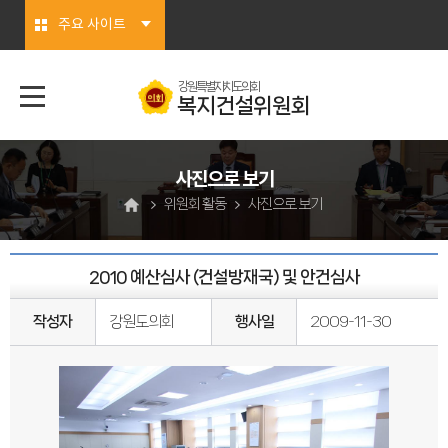
본문바로가기
주요 사이트
강원특별자치도의회
복지건설위원회
사진으로 보기
위원회 활동
사진으로 보기
2010 예산심사 (건설방재국) 및 안건심사
작성자
강원도의회
행사일
2009-11-30