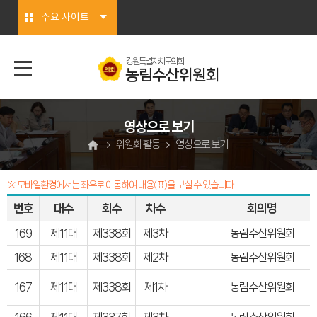
본문바로가기
주요 사이트
강원특별자치도의회
농림수산위원회
영상으로 보기
위원회 활동
영상으로 보기
※ 모바일환경에서는 좌우로 이동하여 내용(표)을 보실 수 있습니다.
번호
대수
회수
차수
회의명
169
제11대
제338회
제3차
농림수산위원회
168
제11대
제338회
제2차
농림수산위원회
167
제11대
제338회
제1차
농림수산위원회