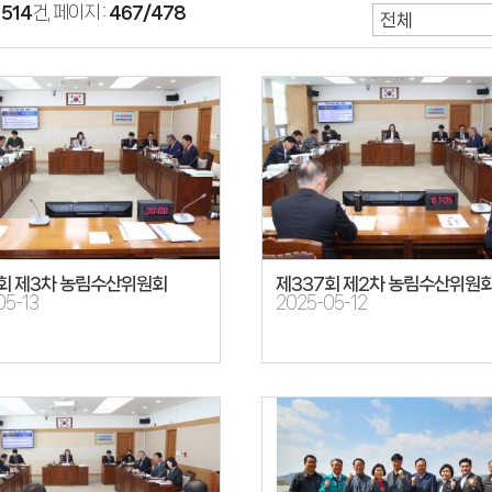
:
514
건, 페이지 :
467/478
회 제3차 농림수산위원회
제337회 제2차 농림수산위원
05-13
2025-05-12