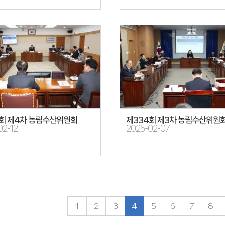
회 제4차 농림수산위원회
제334회 제3차 농림수산위원
02-12
2025-02-07
1
2
3
4
5
6
7
8