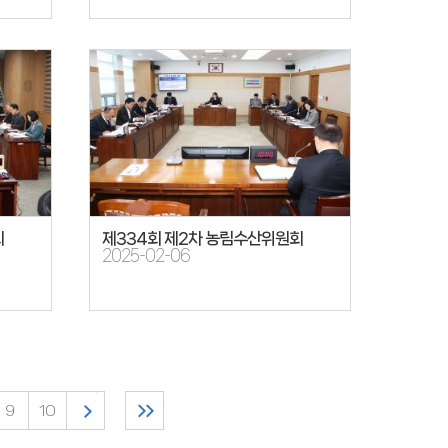
회
제334회 제2차 농림수산위원회
2025-02-06
9
10